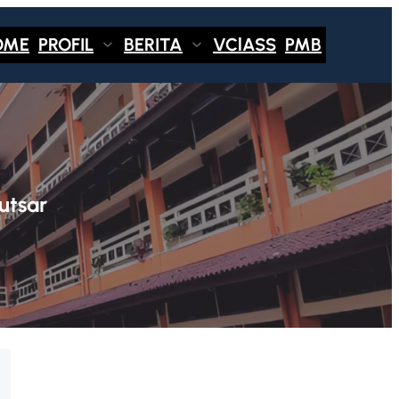
OME
PROFIL
BERITA
VClASS
PMB
utsar