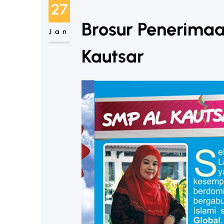
27
Brosur Penerima
Jan
Kautsar